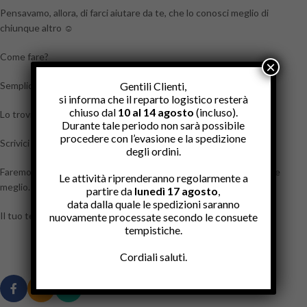
Pensavamo, allora, di farci aiutare da te, che lo conosci meglio di
chiunque altro ☺️
Come fare?
×
Gentili Clienti,
Semplice, usando il form per chiedere informazioni.
si informa che il reparto logistico resterà
chiuso dal
10 al 14 agosto
(incluso).
Lo trovi
qui
!
Durante tale periodo non sarà possibile
procedere con l’evasione e la spedizione
Scrivici tutto quello che «lo» o «vi» riguarda.
degli ordini.
Faremo tesoro delle informazioni ricevute per proteggerlo sempre
Le attività riprenderanno regolarmente a
meglio.
partire da
lunedì 17 agosto
,
data dalla quale le spedizioni saranno
Il tuo tesoro ?❤️?
nuovamente processate secondo le consuete
tempistiche.
Cordiali saluti.