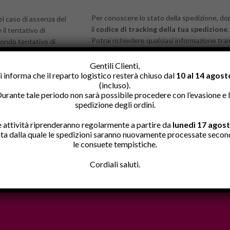
Per conoscere lo stato della spedizione, dop
el caso di assenza del
il
codice di tracking della tua spedizione
.
 il tentativo di
Potrai richiedere qualsiasi informazione tram
condo tentativo di
tramite e-mail (
info@buonapet.it
) o telefo
i per il ritiro in filiale.
Gentili Clienti,
i informa che il reparto logistico resterà chiuso dal
10 al 14 agost
(incluso).
urante tale periodo non sarà possibile procedere con l’evasione e 
spedizione degli ordini.
e attività riprenderanno regolarmente a partire da
lunedì 17 agos
ta dalla quale le spedizioni saranno nuovamente processate seco
le consuete tempistiche.
Cordiali saluti.