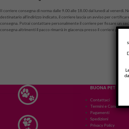
Il corriere consegna di norma dalle 9.00 alle 18.00 dal lunedì al venerdì. N
destinatario all’indirizzo indicato, il corriere lascia un avviso per certificare
consegna. Potrai contattare personalmente il corriere per fissare un se
consegna altrimenti il pacco rimarrà in giacenza presso il corriere per 30 giorn
s
D
L
da
BUONA PET
Contattaci
Termini e Condizioni
Pagamenti
Spedizioni
Privacy Policy