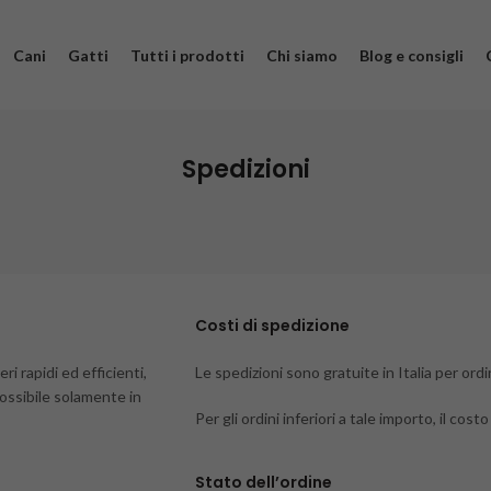
Cani
Gatti
Tutti i prodotti
Chi siamo
Blog e consigli
Spedizioni
Costi di spedizione
i rapidi ed efficienti,
Le spedizioni sono gratuite in Italia per ordi
possibile solamente in
Per gli ordini inferiori a tale importo, il cost
Stato dell’ordine