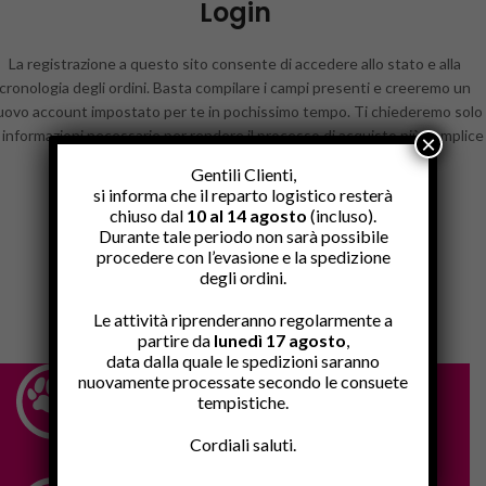
Login
La registrazione a questo sito consente di accedere allo stato e alla
cronologia degli ordini. Basta compilare i campi presenti e creeremo un
uovo account impostato per te in pochissimo tempo. Ti chiederemo solo
 informazioni necessarie per rendere il processo di acquisto più semplice
×
e veloce.
Gentili Clienti,
si informa che il reparto logistico resterà
ACCEDI
chiuso dal
10 al 14 agosto
(incluso).
Durante tale periodo non sarà possibile
procedere con l’evasione e la spedizione
degli ordini.
Le attività riprenderanno regolarmente a
partire da
lunedì 17 agosto
,
data dalla quale le spedizioni saranno
nuovamente processate secondo le consuete
tempistiche.
Cordiali saluti.