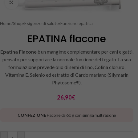
Click to enlarge
Home
/
Shop
/
Esigenze di salute
/
Funzione epatica
EPATINA flacone
Epatina Flacone
è un mangime complementare per cani e gatti,
pensato per supportare la normale funzione del fegato. La sua
formulazione prevede olio di semi di lino, Colina cloruro,
Vitamina E, Selenio ed estratto di Cardo mariano (Silymarin
Phytosome
).
®
26,90
€
CONFEZIONE
Flacone da 60 g con siringa multirazione
-
+