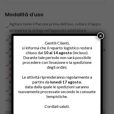
Modalità d'uso
Agitare bene il flacone prima dell’uso, svitare il tappo
ed inserire la siringa nell’apposito adattatore.
×
Capovolgere il flacone ed estrarre la razione
giornaliera indicata in tabella.
Gentili Clienti,
si informa che il reparto logistico resterà
Riposizionare il flacone in verticale, rimuovere la siringa
chiuso dal
10 al 14 agosto
(incluso).
e richiudere il flacone.
Durante tale periodo non sarà possibile
Somministrare il prodotto direttamente in bocca
procedere con l’evasione e la spedizione
degli ordini.
all’animale o disperso nel cibo gradito.
Si raccomanda la somministrazione di una razione
Le attività riprenderanno regolarmente a
giornaliera equilibrata.
partire da
lunedì 17 agosto
,
data dalla quale le spedizioni saranno
Completare la razione giornaliera con l’alimento
nuovamente processate secondo le consuete
abituale.
tempistiche.
Lasciare sempre acqua fresca a disposizione.
Cordiali saluti.